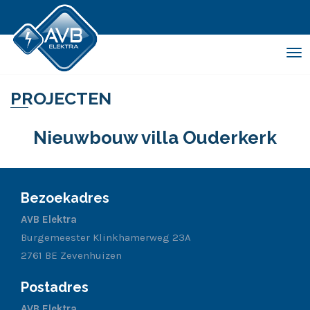
Tog
nav
PROJECTEN
Nieuwbouw villa Ouderkerk
Bezoekadres
AVB Elektra
Burgemeester Klinkhamerweg 23A
2761 BE Zevenhuizen
Postadres
AVB Elektra