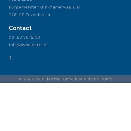
Burgemeester Klinkhamerweg 23A
2761 BE Zevenhuizen
Contact
06 -23 36 12 96
info@avbelektra.nl
© 2026 AVB Elektra - Ontwikkeld door
E-defix