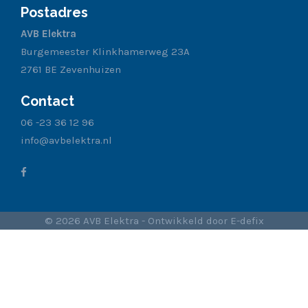
Postadres
AVB Elektra
Burgemeester Klinkhamerweg 23A
2761 BE Zevenhuizen
Contact
06 -23 36 12 96
info@avbelektra.nl
© 2026 AVB Elektra - Ontwikkeld door
E-defix